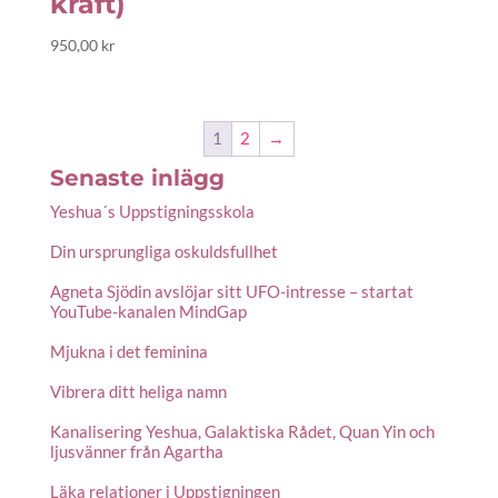
kraft)
950,00
kr
1
2
→
Senaste inlägg
Yeshua´s Uppstigningsskola
Din ursprungliga oskuldsfullhet
Agneta Sjödin avslöjar sitt UFO-intresse – startat
YouTube-kanalen MindGap
Mjukna i det feminina
Vibrera ditt heliga namn
Kanalisering Yeshua, Galaktiska Rådet, Quan Yin och
ljusvänner från Agartha
Läka relationer i Uppstigningen