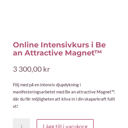
Online Intensivkurs i Be
an Attractive Magnet™
3 300,00
kr
Följ med på en intensiv djupdykning i
manifesteringsarbetet med Be an attractive Magnet™,
där du får möjligheten att kliva in i din skaparkraft fullt
ut!
Online
Lägg till i varukorg