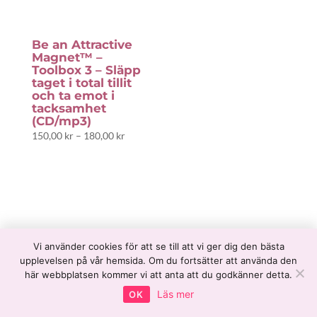
Be an Attractive
Magnet™ –
Toolbox 3 – Släpp
taget i total tillit
och ta emot i
tacksamhet
(CD/mp3)
Prisintervall:
150,00
kr
–
180,00
kr
150,00 kr
till
180,00 kr
Vi använder cookies för att se till att vi ger dig den bästa
upplevelsen på vår hemsida. Om du fortsätter att använda den
här webbplatsen kommer vi att anta att du godkänner detta.
Läs mer
OK