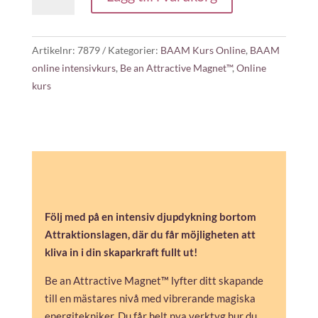
Intensivkurs
i
Be
Artikelnr:
7879
Kategorier:
BAAM Kurs Online
,
BAAM
an
online intensivkurs
,
Be an Attractive Magnet™
,
Online
Attractive
kurs
Magnet™
mängd
Följ med på en intensiv djupdykning bortom
Attraktionslagen, där du får möjligheten att
kliva in i din skaparkraft fullt ut!
Be an Attractive Magnet™ lyfter ditt skapande
till en mästares nivå med vibrerande magiska
energitekniker. Du får helt nya verktyg hur du