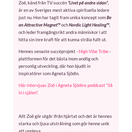
Zoë, känd från TV-succén
“Livet på andra sidan”
,
är en av Sveriges mest aktiva spirituella ledare
just nu. Hon har tagit fram unika koncept som
Be
an Attractive Magnet™
och
Nordic Light Healing™
,
och leder framgångsrikt andra människor i att
hitta sin inre kraft för att kunna stråla fullt ut.
Hennes senaste succéprojekt -
High Vibe Tribe
-
plattformen för det bästa inom andlig och
personlig utveckling, där hon bjudit in
inspiratörer som Agneta Sjödin.
Här intervjuas Zoë i Agneta Sjödins poddcast "Så
in i själen".
Allt Zoë gör utgår ifrån hjärtat och det är hennes
starka och ljusa utstrålning som gör henne unik
att uppleva.