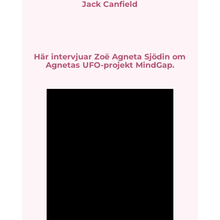
Jack Canfield
Här intervjuar Zoë Agneta Sjödin om
Agnetas UFO-projekt MindGap.