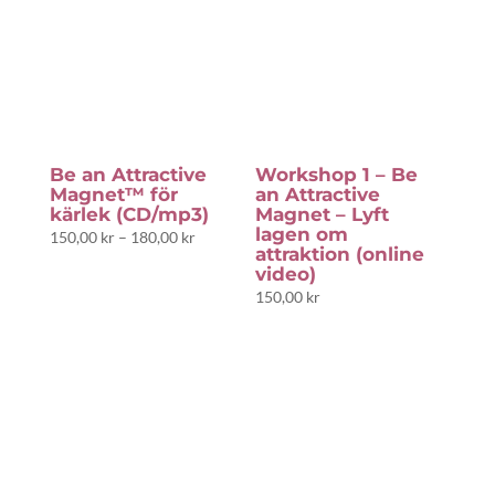
Be an Attractive
Workshop 1 – Be
Magnet™ för
an Attractive
kärlek (CD/mp3)
Magnet – Lyft
lagen om
Prisintervall:
150,00
kr
–
180,00
kr
attraktion (online
150,00 kr
video)
till
150,00
kr
180,00 kr