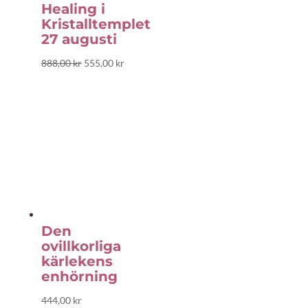
Healing i
Kristalltemplet
27 augusti
Det
Det
888,00
kr
555,00
kr
ursprungliga
nuvarande
priset
priset
var:
är:
888,00 kr.
555,00 kr.
Den
ovillkorliga
kärlekens
enhörning
444,00
kr