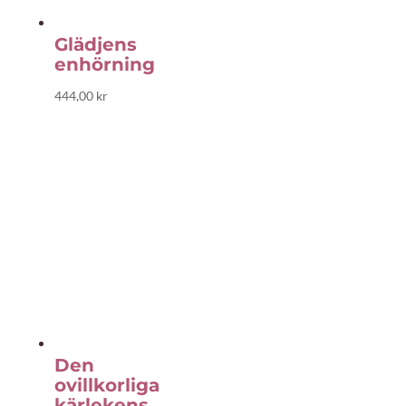
Glädjens
enhörning
444,00
kr
Den
ovillkorliga
kärlekens