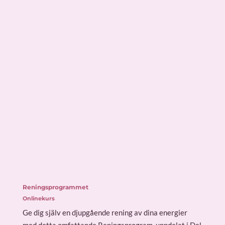
Reningsprogrammet
Onlinekurs
Ge dig själv en djupgående rening av dina energier
med detta omfattande Reningsprogram, uppdelat i Del