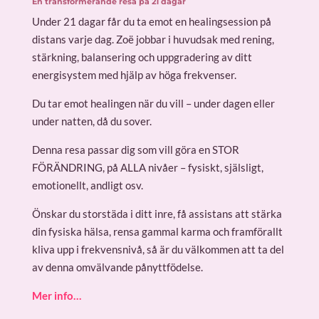
En transformerande resa på 21 dagar
Under 21 dagar får du ta emot en healingsession på
distans varje dag. Zoë jobbar i huvudsak med rening,
stärkning, balansering och uppgradering av ditt
energisystem med hjälp av höga frekvenser.
Du tar emot healingen när du vill – under dagen eller
under natten, då du sover.
Denna resa passar dig som vill göra en STOR
FÖRÄNDRING, på ALLA nivåer – fysiskt, själsligt,
emotionellt, andligt osv.
Önskar du storstäda i ditt inre, få assistans att stärka
din fysiska hälsa, rensa gammal karma och framförallt
kliva upp i frekvensnivå, så är du välkommen att ta del
av denna omvälvande pånyttfödelse.
Mer info…