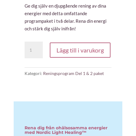
Ge dig själv en djupgående rening av dina
energier med detta omfattande
programpaket i två delar. Rena din energi
och stärk dig själv inifrån!
Reningsprogram
Lägg till i varukorg
Del
1
och
Kategori:
Reningsprogram Del 1 & 2 paket
2
paket
mängd
Rena dig från ohälsosamma energier
med Nordic Light Healing™