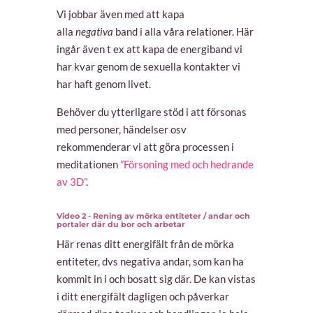
Vi jobbar även med att kapa
alla
negativa
band i alla våra relationer. Här
ingår även t ex att kapa de energiband vi
har kvar genom de sexuella kontakter vi
har haft genom livet.
Behöver du ytterligare stöd i att försonas
med personer, händelser osv
rekommenderar vi att göra processen i
meditationen
”Försoning med och hedrande
av 3D”
.
Video 2 - Rening av mörka entiteter / andar och
portaler där du bor och arbetar
Här renas ditt energifält från de mörka
entiteter, dvs negativa andar, som kan ha
kommit in i och bosatt sig där. De kan vistas
i ditt energifält dagligen och påverkar