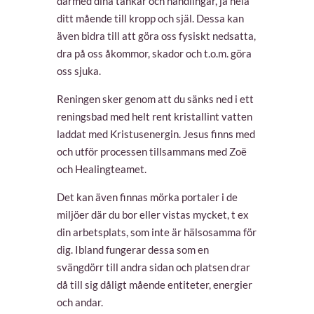
därmed dina tankar och handlingar, ja hela
ditt mående till kropp och själ. Dessa kan
även bidra till att göra oss fysiskt nedsatta,
dra på oss åkommor, skador och t.o.m. göra
oss sjuka.
Reningen sker genom att du sänks ned i ett
reningsbad med helt rent kristallint vatten
laddat med Kristusenergin. Jesus finns med
och utför processen tillsammans med Zoë
och Healingteamet.
Det kan även finnas mörka portaler i de
miljöer där du bor eller vistas mycket, t ex
din arbetsplats, som inte är hälsosamma för
dig. Ibland fungerar dessa som en
svängdörr till andra sidan och platsen drar
då till sig dåligt mående entiteter, energier
och andar.