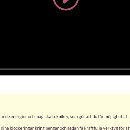
vande energier och magiska tekniker, som gör att du får möjlighet a
dina blockeringar kring pengar och sedan få kraftfulla verktyg för a