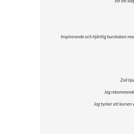
för att sl
Inspirerande och hjärtlig kursledare med
Zoë bju
Jag rekommender
Jag tycker att kursen v