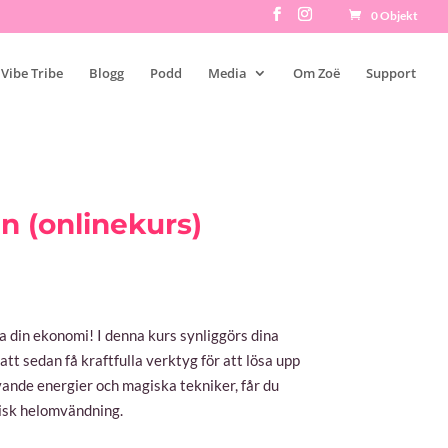
0 Objekt
 Vibe Tribe
Blogg
Podd
Media
Om Zoë
Support
n (onlinekurs)
 din ekonomi! I denna kurs synliggörs dina
att sedan få kraftfulla verktyg för att lösa upp
ande energier och magiska tekniker, får du
isk helomvändning.