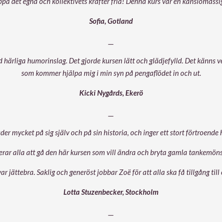
äppa det egna och kollektivets krafter fria! Denna kurs var en känslomässig
Sofia, Gotland
__
 härliga humorinslag. Det gjorde kursen lätt och glädjefylld. Det känns ve
som kommer hjälpa mig i min syn på pengaflödet in och ut.
Kicki Nygårds, Ekerö
__
der mycket på sig själv och på sin historia, och inger ett stort förtroende 
ar alla att gå den här kursen som vill ändra och bryta gamla tankemönst
ar jättebra. Saklig och generöst jobbar Zoë för att alla ska få tillgång till
Lotta Stuzenbecker, Stockholm
__