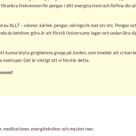
, förankra frekvensen för pengar i ditt energisystem och förfina din a
öd av ALLT – vänner, kärlek, pengar, näringsrik mat etc etc. Pengar och
t enda du behöver göra är att förstå Universums lagar och sedan lära di
 att kunna bryta girighetens grepp på Jorden, som innebär att vi kan 
maktspel. Det är viktigt att vi förstår detta.
onomi!
r, meditationer, energitekniker och mycket mer.