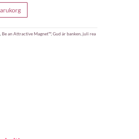
 varukorg
,
Be an Attractive Magnet™
,
Gud är banken
,
juli rea