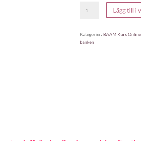
Gud
Lägg till i
är
banken
(onlinekurs)
Kategorier:
BAAM Kurs Online
mängd
banken