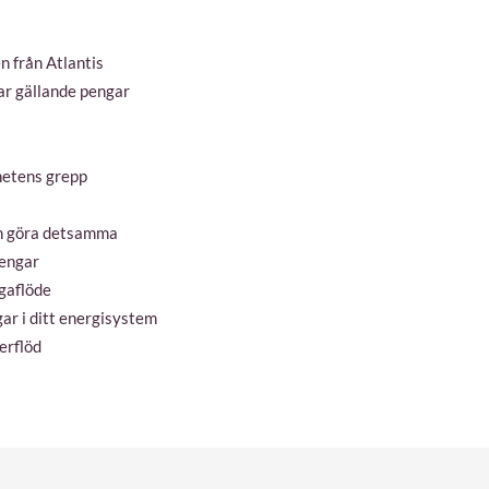
 från Atlantis
gar gällande pengar
ghetens grepp
an göra detsamma
pengar
ngaflöde
ar i ditt energisystem
erflöd