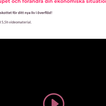
pet och förändra din ekonomiska situation
ottet för ditt nya liv i överflöd!
ed 5,5h videomaterial.