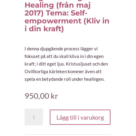
Healing (från maj
2017) Tema: Self-
empowerment (Kliv in
i din kraft)
I denna djupgående process lägger vi
fokuset på att du skall kliva in i din egen
kraft; i ditt eget ljus. Kristusljuset och den
Ovillkorliga kärleken kommer även att
spela en betydande roll under healingen.
950,00
kr
Tidigare
Lägg till i varukorg
21-
dagars
Healing