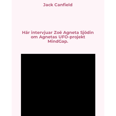
Jack Canfield
Här intervjuar Zoë Agneta Sjödin
om Agnetas UFO-projekt
MindGap.