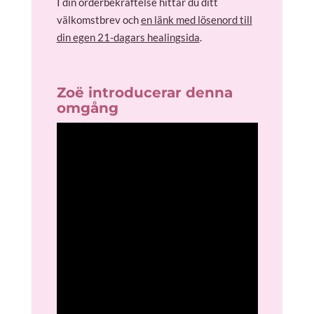
I din orderbekräftelse hittar du ditt
välkomstbrev och
en länk med lösenord till
din egen 21-dagars healingsida
.
Zoë introducerar denna
omgång