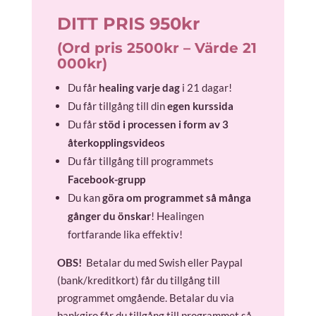
DITT PRIS 950kr
(Ord pris 2500kr – Värde 21
000kr)
Du får
healing varje dag
i 21 dagar!
Du får tillgång till din
egen
kurssida
Du får
stöd i processen i form av 3
återkopplingsvideos
Du får tillgång till programmets
Facebook-grupp
Du kan
göra om programmet så många
gånger du önskar
! Healingen
fortfarande lika effektiv!
OBS!
Betalar du med Swish eller Paypal
(bank/kreditkort) får du tillgång till
programmet omgående. Betalar du via
bankgiro får du tillgång till programmet så