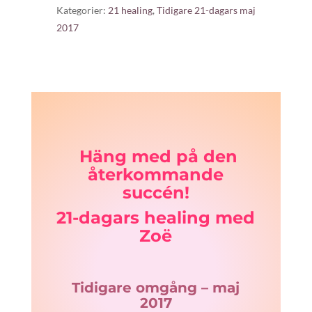
Kategorier:
21 healing
,
Tidigare 21-dagars maj
(från
2017
maj
2017)
Tema:
Self-
empowerment
(Kliv
in
Häng med på den
i
återkommande
din
kraft)
succén!
mängd
21-dagars healing med
Zoë
Tidigare omgång – maj
2017