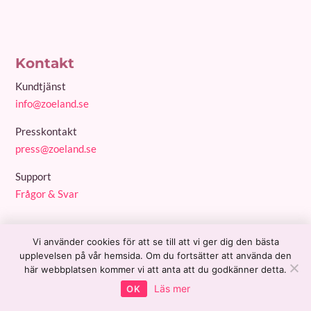
Kontakt
Kundtjänst
info@zoeland.se
Presskontakt
press@zoeland.se
Support
Frågor & Svar
Webshop
Vi använder cookies för att se till att vi ger dig den bästa
upplevelsen på vår hemsida. Om du fortsätter att använda den
Renhetens och
Din Attraktionspunkt 2026
här webbplatsen kommer vi att anta att du godkänner detta.
444,00
kr
oskuldsfullhetens enhörning
444,00
kr
Läs mer
OK
Aktivera din Merkaba
Healing Tidigare liv