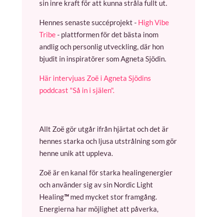
sin inre kraft för att kunna stråla fullt ut.
Hennes senaste succéprojekt -
High Vibe
Tribe
- plattformen för det bästa inom
andlig och personlig utveckling, där hon
bjudit in inspiratörer som Agneta Sjödin.
Här intervjuas Zoë i Agneta Sjödins
poddcast "Så in i själen".
Allt Zoë gör utgår ifrån hjärtat och det är
hennes starka och ljusa utstrålning som gör
henne unik att uppleva.
Zoë är en kanal för starka healingenergier
och använder sig av sin Nordic Light
Healing
™
med mycket stor framgång.
Energierna har möjlighet att påverka,