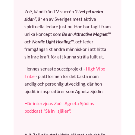
Zoë, känd från TV-succén
“Livet på andra
sidan”
, är en av Sveriges mest aktiva
spirituella ledare just nu. Hon har tagit fram
unika koncept som
Be an Attractive Magnet™
och
Nordic Light Healing™
, och leder
framgångsrikt andra människor i att hitta
sin inre kraft för att kunna stråla fullt ut.
Hennes senaste succéprojekt -
High Vibe
Tribe
- plattformen för det bästa inom
andlig och personlig utveckling, där hon
bjudit in inspiratörer som Agneta Sjödin.
Här intervjuas Zoë i Agneta Sjödins
poddcast "Så in i själen".