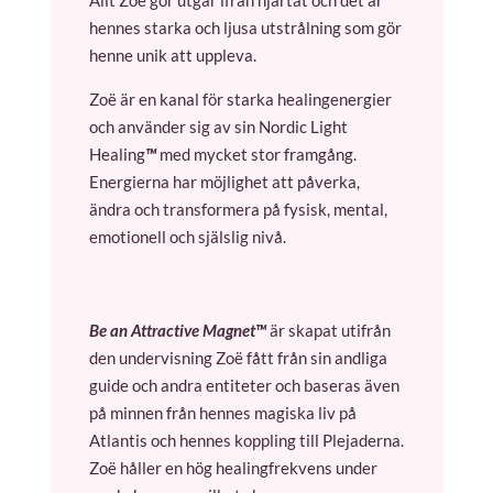
Allt Zoë gör utgår ifrån hjärtat och det är
hennes starka och ljusa utstrålning som gör
henne unik att uppleva.
Zoë är en kanal för starka healingenergier
och använder sig av sin Nordic Light
Healing
™
med mycket stor framgång.
Energierna har möjlighet att påverka,
ändra och transformera på fysisk, mental,
emotionell och själslig nivå.
Be an Attractive Magnet™
är skapat utifrån
den undervisning Zoë fått från sin andliga
guide och andra entiteter och baseras även
på minnen från hennes magiska liv på
Atlantis och hennes koppling till Plejaderna.
Zoë håller en hög healingfrekvens under