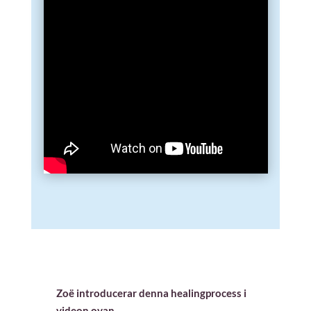
Zoë introducerar denna healingprocess i
videon ovan.