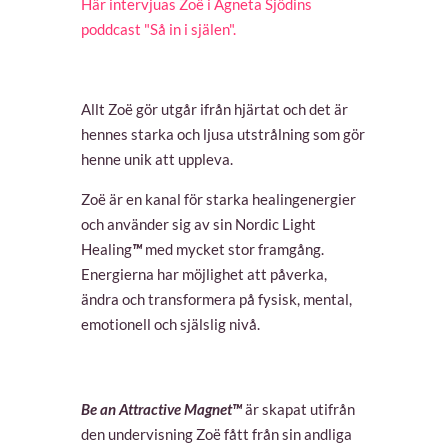
Här intervjuas Zoë i Agneta Sjödins
poddcast "Så in i själen".
Allt Zoë gör utgår ifrån hjärtat och det är
hennes starka och ljusa utstrålning som gör
henne unik att uppleva.
Zoë är en kanal för starka healingenergier
och använder sig av sin Nordic Light
Healing
™
med mycket stor framgång.
Energierna har möjlighet att påverka,
ändra och transformera på fysisk, mental,
emotionell och själslig nivå.
Be an Attractive Magnet™
är skapat utifrån
den undervisning Zoë fått från sin andliga