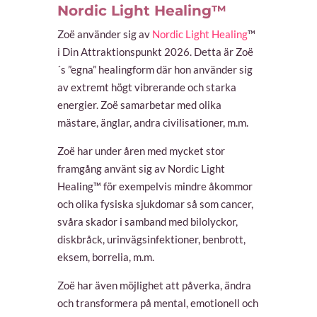
Nordic Light Healing™
Zoë använder sig av
Nordic Light Healing
™
i Din Attraktionspunkt 2026. Detta är Zoë
´s ”egna” healingform där hon använder sig
av extremt högt vibrerande och starka
energier. Zoë samarbetar med olika
mästare, änglar, andra civilisationer, m.m.
Zoë har under åren med mycket stor
framgång använt sig av Nordic Light
Healing™ för exempelvis mindre åkommor
och olika fysiska sjukdomar så som cancer,
svåra skador i samband med bilolyckor,
diskbråck, urinvägsinfektioner, benbrott,
eksem, borrelia, m.m.
Zoë har även möjlighet att påverka, ändra
och transformera på mental, emotionell och