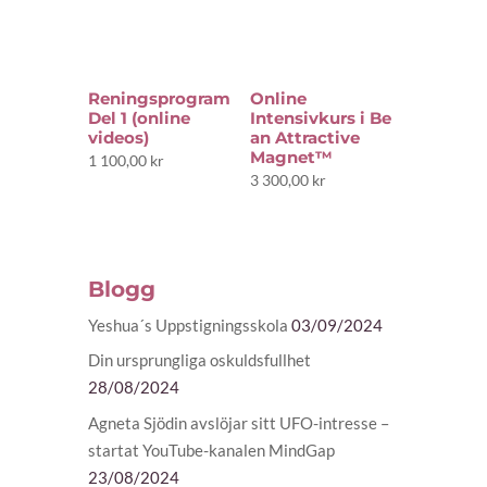
Reningsprogram
Online
Del 1 (online
Intensivkurs i Be
videos)
an Attractive
Magnet™
1 100,00
kr
3 300,00
kr
Blogg
Yeshua´s Uppstigningsskola
03/09/2024
Din ursprungliga oskuldsfullhet
28/08/2024
Agneta Sjödin avslöjar sitt UFO-intresse –
startat YouTube-kanalen MindGap
23/08/2024