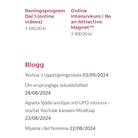
Reningsprogram
Online
Del 1 (online
Intensivkurs i Be
videos)
an Attractive
Magnet™
1 100,00
kr
3 300,00
kr
Blogg
Yeshua´s Uppstigningsskola
03/09/2024
Din ursprungliga oskuldsfullhet
28/08/2024
Agneta Sjödin avslöjar sitt UFO-intresse –
startat YouTube-kanalen MindGap
23/08/2024
Mjukna i det feminina
22/08/2024