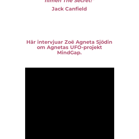
filmen The Secret!"
Jack Canfield
Här intervjuar Zoë Agneta Sjödin
om Agnetas UFO-projekt
MindGap.