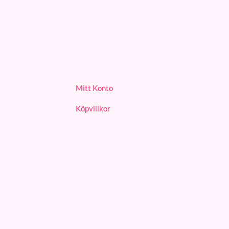
03/09/2024
het
UFO-intresse
Mitt Konto
MindGap
Köpvillkor
/2024