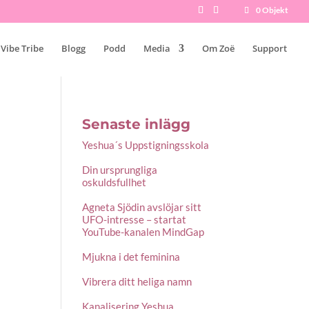
0 Objekt
 Vibe Tribe
Blogg
Podd
Media
Om Zoë
Support
Senaste inlägg
Yeshua´s Uppstigningsskola
Din ursprungliga
oskuldsfullhet
Agneta Sjödin avslöjar sitt
UFO-intresse – startat
YouTube-kanalen MindGap
Mjukna i det feminina
Vibrera ditt heliga namn
Kanalisering Yeshua,