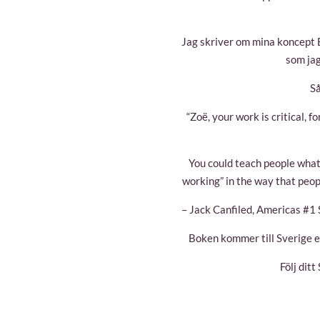
Jag skriver om mina koncept 
som jag
Så
“Zoë, your work is critical, f
You could teach people what 
working” in the way that peop
– Jack Canfiled, Americas #1
Boken kommer till Sverige ef
Följ ditt