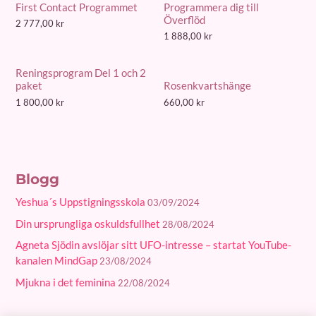
First Contact Programmet
Programmera dig till
Överflöd
2 777,00
kr
1 888,00
kr
Reningsprogram Del 1 och 2
paket
Rosenkvartshänge
1 800,00
kr
660,00
kr
Blogg
Yeshua´s Uppstigningsskola
03/09/2024
Din ursprungliga oskuldsfullhet
28/08/2024
Agneta Sjödin avslöjar sitt UFO-intresse – startat YouTube-
kanalen MindGap
23/08/2024
Mjukna i det feminina
22/08/2024