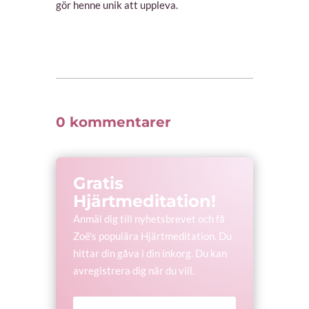
gör henne unik att uppleva.
0 kommentarer
Gratis
Hjärtmeditation!
Anmäl dig till nyhetsbrevet och få
Zoë's populära Hjärtmeditation. Du
hittar din gåva i din inkorg. Du kan
avregistrera dig när du vill.