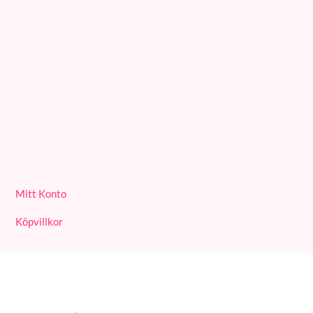
Din ursprungliga oskuldsfullhet
28/08/2024
Agneta Sjödin avslöjar sitt UFO-intresse – startat YouTube-
kanalen MindGap
23/08/2024
Mjukna i det feminina
22/08/2024
Mitt Konto
Köpvillkor