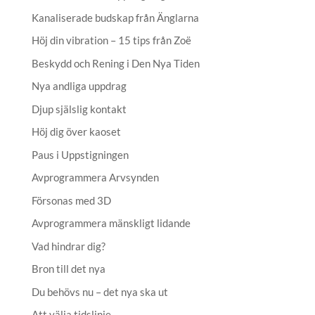
Kanaliserade budskap från Änglarna
Höj din vibration – 15 tips från Zoë
Beskydd och Rening i Den Nya Tiden
Nya andliga uppdrag
Djup själslig kontakt
Höj dig över kaoset
Paus i Uppstigningen
Avprogrammera Arvsynden
Försonas med 3D
Avprogrammera mänskligt lidande
Vad hindrar dig?
Bron till det nya
Du behövs nu – det nya ska ut
Att välja tidslinje