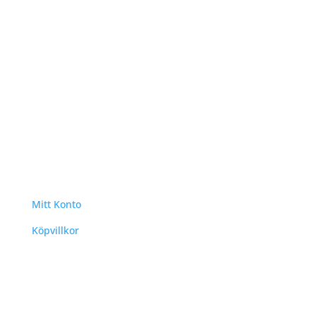
Mjukna i det feminina
22/08/2024
Följ
Följ
Följ
Mitt Konto
Köpvillkor