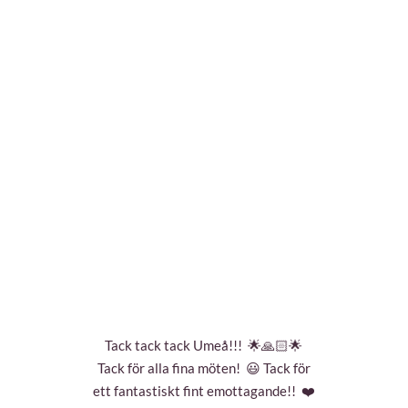
Tack tack tack Umeå!!!
🌟🙏🏻🌟
Tack för alla fina möten!
😃
Tack för
ett fantastiskt fint emottagande!!
❤