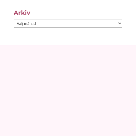
Arkiv
Arkiv
info@zoeland.se
press@zoeland.se
Frågor & Svar