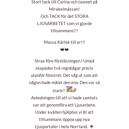
Stort tack till Carina och teamet på
Mirakelmässan!
Och TACK för det STORA
LJUSARBETET som vi gjorde
tillsammans!!!
Massa Kärlek till er!!!
❤
❤
Strax före föreläsningen i Umeå
skapades två regnbågar precis
utanför fönstret. Det såg ut som att
någon hade målat den ena. Den var så
stark!!
🌈
Anledningen till att vi hade samlats
var att genomföra ett Ljusarbete.
Under kvällen hjälptes vi åt att
tillsammans öppna upp nya
Ljusportaler i hela Norrland.
🌟