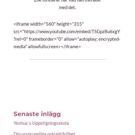
med det.
<iframe width="560" height="315"
src="https://www.youtube.com/embed/TSGpz8u6xgY
?rel=0" frameborder="0" allow="autoplay; encrypted-
media" allowfullscreen></iframe>
Senaste inlägg
Yeshua´s Uppstigningsskola
Din ursprungliga oskuldsfullhet