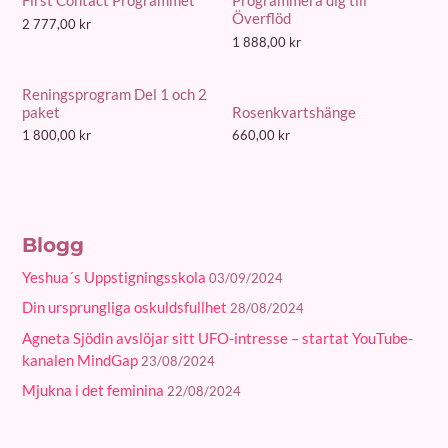
First Contact Programmet
Programmera dig till
Överflöd
2 777,00
kr
1 888,00
kr
Reningsprogram Del 1 och 2
paket
Rosenkvartshänge
1 800,00
kr
660,00
kr
Blogg
Yeshua´s Uppstigningsskola
03/09/2024
Din ursprungliga oskuldsfullhet
28/08/2024
Agneta Sjödin avslöjar sitt UFO-intresse – startat YouTube-
kanalen MindGap
23/08/2024
Mjukna i det feminina
22/08/2024