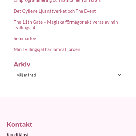
Omprogrammering och hämta hem din kraft
Det Gyllene Ljusnätverket och The Event
The 11th Gate – Magiska förmågor aktiveras av min
Tvillingsjäl
Sommarlov
Min Tvillingsjäl har lämnat jorden
Arkiv
Arkiv
Kontakt
Kundtjänst