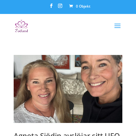
0 Objekt
Agneta Sjödin avslöjar sitt UFO-