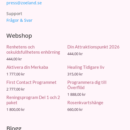
press@zoeland.se
Support
Frågor & Svar
Webshop
Renhetens och
Din Attraktionspunkt 2026
oskuldsfullhetens enhörning
444,00
kr
444,00
kr
Aktivera din Merkaba
Healing Tidigare liv
1 777,00
kr
315,00
kr
First Contact Programmet
Programmera dig till
Överflöd
2 777,00
kr
1 888,00
kr
Reningsprogram Del 1 och 2
paket
Rosenkvartshänge
1 800,00
kr
660,00
kr
Blogg