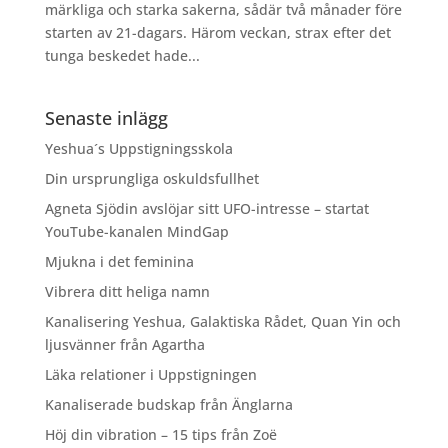
märkliga och starka sakerna, sådär två månader före
starten av 21-dagars. Härom veckan, strax efter det
tunga beskedet hade...
Senaste inlägg
Yeshua´s Uppstigningsskola
Din ursprungliga oskuldsfullhet
Agneta Sjödin avslöjar sitt UFO-intresse – startat
YouTube-kanalen MindGap
Mjukna i det feminina
Vibrera ditt heliga namn
Kanalisering Yeshua, Galaktiska Rådet, Quan Yin och
ljusvänner från Agartha
Läka relationer i Uppstigningen
Kanaliserade budskap från Änglarna
Höj din vibration – 15 tips från Zoë