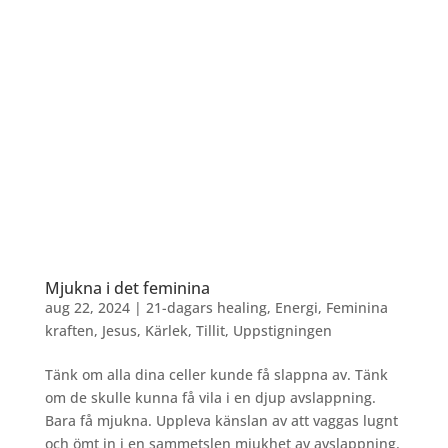
Mjukna i det feminina
aug 22, 2024
|
21-dagars healing
,
Energi
,
Feminina
kraften
,
Jesus
,
Kärlek
,
Tillit
,
Uppstigningen
Tänk om alla dina celler kunde få slappna av. Tänk
om de skulle kunna få vila i en djup avslappning.
Bara få mjukna. Uppleva känslan av att vaggas lugnt
och ömt in i en sammetslen mjukhet av avslappning.