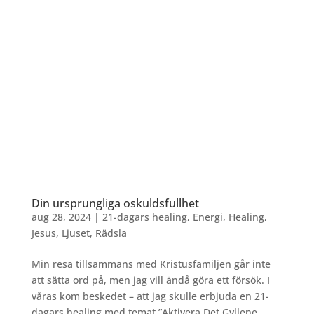
Din ursprungliga oskuldsfullhet
aug 28, 2024
|
21-dagars healing
,
Energi
,
Healing
,
Jesus
,
Ljuset
,
Rädsla
Min resa tillsammans med Kristusfamiljen går inte
att sätta ord på, men jag vill ändå göra ett försök. I
våras kom beskedet – att jag skulle erbjuda en 21-
dagars healing med temat ”Aktivera Det Gyllene