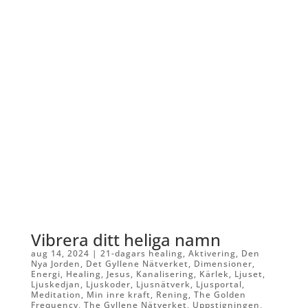
Vibrera ditt heliga namn
aug 14, 2024
|
21-dagars healing
,
Aktivering
,
Den
Nya Jorden
,
Det Gyllene Nätverket
,
Dimensioner
,
Energi
,
Healing
,
Jesus
,
Kanalisering
,
Kärlek
,
Ljuset
,
Ljuskedjan
,
Ljuskoder
,
Ljusnätverk
,
Ljusportal
,
Meditation
,
Min inre kraft
,
Rening
,
The Golden
Frequency
,
The Gyllene Nätverket
,
Uppstigningen
,