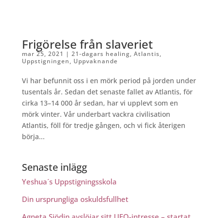
Frigörelse från slaveriet
mar 25, 2021
|
21-dagars healing
,
Atlantis
,
Uppstigningen
,
Uppvaknande
Vi har befunnit oss i en mörk period på jorden under
tusentals år. Sedan det senaste fallet av Atlantis, för
cirka 13–14 000 år sedan, har vi upplevt som en
mörk vinter. Vår underbart vackra civilisation
Atlantis, föll för tredje gången, och vi fick återigen
börja...
Senaste inlägg
Yeshua´s Uppstigningsskola
Din ursprungliga oskuldsfullhet
Agneta Sjödin avslöjar sitt UFO-intresse – startat