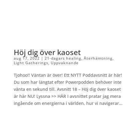
Höj dig över kaoset
aug 17, 2022
|
21-dagars healing
,
Återhämtning
,
Light Gatherings
,
Uppvaknande
Tjohoo!! Väntan är över! Ett NYTT Poddavsnitt är här!
Du som har längtat efter Powerpodden behöver inte
vänta en sekund till. Avsnitt 18 – Höj dig över kaoset
är här NU! Lyssna >> HÄR I avsnittet pratar jag mera
ingående om energierna i världen, hur vi navigerar...