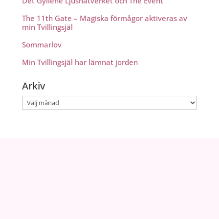
Det Gyllene Ljusnätverket och The Event
The 11th Gate – Magiska förmågor aktiveras av
min Tvillingsjäl
Sommarlov
Min Tvillingsjäl har lämnat jorden
Arkiv
Arkiv
info@zoeland.se