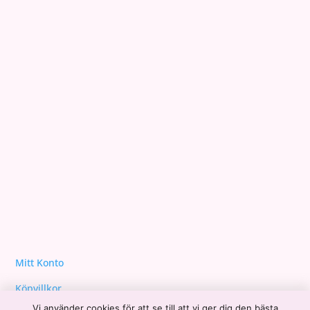
Yeshua´s Uppstigningsskola
03/09/2024
Din ursprungliga oskuldsfullhet
28/08/2024
Agneta Sjödin avslöjar sitt UFO-intresse – startat
YouTube-kanalen MindGap
23/08/2024
Mjukna i det feminina
22/08/2024
Mitt Konto
Köpvillkor
Vi använder cookies för att se till att vi ger dig den bästa