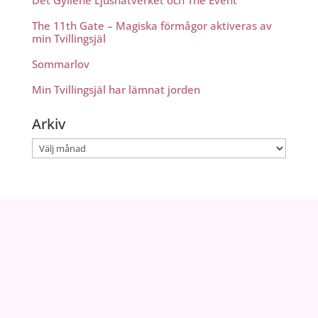
Det Gyllene Ljusnätverket och The Event
The 11th Gate – Magiska förmågor aktiveras av
min Tvillingsjäl
Sommarlov
Min Tvillingsjäl har lämnat jorden
Arkiv
Arkiv
info@zoeland.se