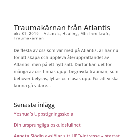
Traumakärnan från Atlantis
okt 31, 2019
|
Atlantis
,
Healing
,
Min inre kraft
,
Traumakärnan
De flesta av oss som var med på Atlantis, är här nu,
för att skapa och uppleva återupprättandet av
Atlantis, men på ett nytt sätt. Därför kan det för
många av oss finnas djupt begravda trauman, som
behöver belysas, lyftas och lösas upp. För att vi ska
kunna gå vidare...
Senaste inlägg
Yeshua´s Uppstigningsskola
Din ursprungliga oskuldsfullhet
Agneta Sjödin avslöjar sitt UFO-intresse – startat