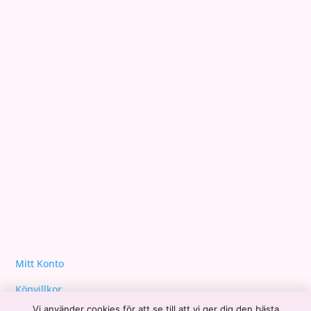
Yeshua´s Uppstigningsskola
03/09/2024
Din ursprungliga oskuldsfullhet
28/08/2024
Agneta Sjödin avslöjar sitt UFO-intresse – startat
YouTube-kanalen MindGap
23/08/2024
Mjukna i det feminina
22/08/2024
Mitt Konto
Köpvillkor
Vi använder cookies för att se till att vi ger dig den bästa